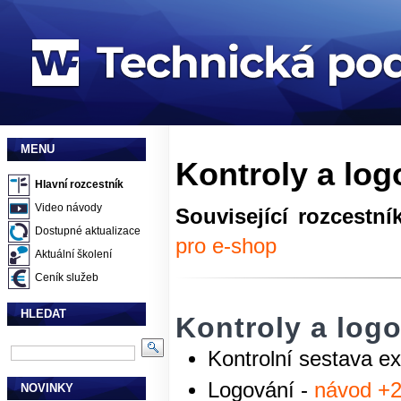
MENU
Kontroly a log
Hlavní rozcestník
Video návody
Související rozcestní
Dostupné aktualizace
pro e-shop
Aktuální školení
Ceník služeb
HLEDAT
Kontroly a log
Kontrolní sestava e
Logování -
návod +
NOVINKY