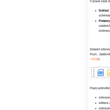
V pravé části ok
Doklad 
schémate
Podpis
ostatníc
(zobrazu
Detailní inform
Pozn.: Zaktiv
+3248
).
Popis jednotliv
zobraze
editace
zobraze