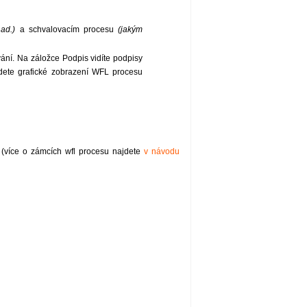
 ad.)
a schvalovacím procesu
(jakým
vání. Na záložce Podpis vidíte podpisy
jdete grafické zobrazení WFL procesu
 (více o zámcích wfl procesu najdete
v návodu