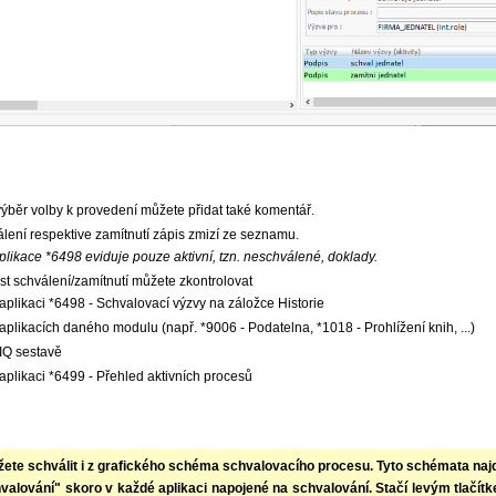
ýběr volby k provedení můžete přidat také komentář.
lení respektive zamítnutí zápis zmizí ze seznamu.
plikace *6498 eviduje pouze aktivní, tzn. neschválené, doklady.
t schválení/zamítnutí můžete zkontrolovat
 aplikaci *6498 - Schvalovací výzvy na záložce Historie
 aplikacích daného modulu (např. *9006 - Podatelna, *1018 - Prohlížení knih, ...)
 IQ sestavě
 aplikaci *6499 - Přehled aktivních procesů
ete schválit i z grafického schéma schvalovacího procesu. Tyto schémata naj
valování" skoro v každé aplikaci napojené na schvalování. Stačí levým tlačít