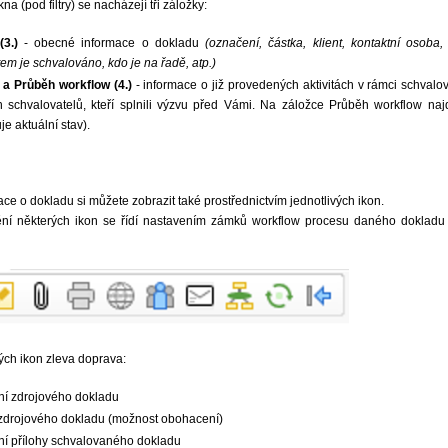
na (pod filtry) se nacházejí tři záložky:
(3.)
- obecné informace o dokladu
(označení, částka, klient, kontaktní osoba,
m je schvalováno, kdo je na řadě, atp.)
y a
Průběh workflow
(4.)
- informace o již provedených aktivitách v rámci schvalo
h schvalovatelů, kteří splnili výzvu před Vámi. Na záložce Průběh workflow na
je aktuální stav).
ace o dokladu si můžete zobrazit také prostřednictvím jednotlivých ikon.
nění některých ikon se řídí nastavením zámků workflow procesu daného dokladu
ých ikon zleva doprava:
ní zdrojového dokladu
 zdrojového dokladu (možnost obohacení)
ní přílohy schvalovaného dokladu