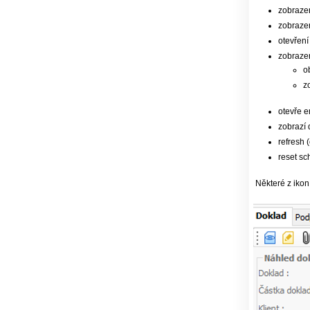
zobraze
zobrazen
otevření
zobrazen
o
z
otevře e
zobrazí 
refresh
reset s
Některé z ikon