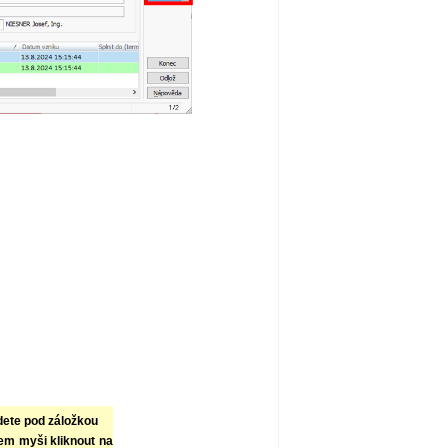
dete pod záložkou
kem myši kliknout na