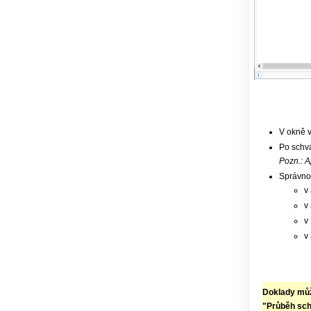
V okně v
Po schvá
Pozn.: A
Správnos
v
v
v
v
Doklady můž
"Průběh sch