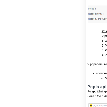
Post
V př
1. O
2. P
3. P
4. P
V případěm, že
upozorně
n
Popis apl
Po spuštění ap
Pozn.: Jde o de