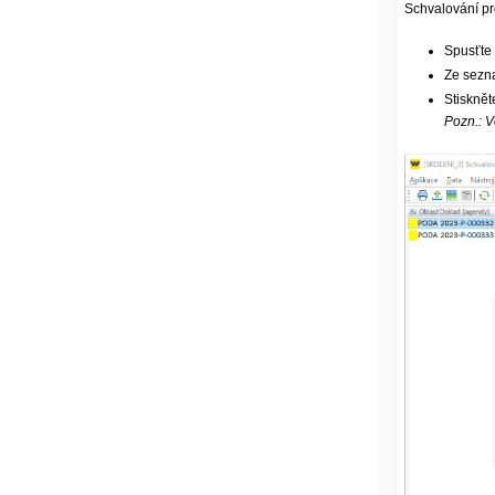
Schvalování pr
Spusťte 
Ze sezna
Stiskně
Pozn.: V