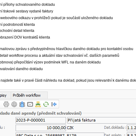
ní přílohy schvalovaného dokladu
í tiskové sestavy vydané faktury
 webového odkazu v prohlížeči pokud je součástí uloženého dokladu
í podrobností klienta
bchodní detail klienta
obrazení DOV kontraktů klienta
mailovou zprávu s předvyplněnou hlavičkou daného dokladu pro kontaktní osobu
detail workflow procesu a aktuální stav schvalování vč. dalších parametrů
 (obnova) přepočítání výzev podmínek WFL na daném dokladu
chvalování daného dokladu
 najdete také v pravé části náhledu na doklad, pokud jsou relevantní k danému dok