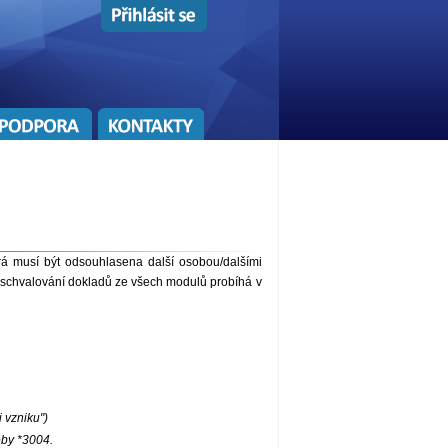
rá musí být odsouhlasena další osobou/dalšími
schvalování dokladů ze všech modulů probíhá v
 vzniku")
oby *3004.