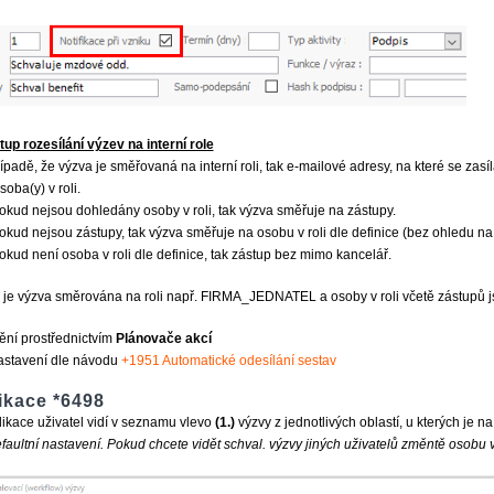
up rozesílání výzev na interní role
ípadě, že výzva je směřovaná na interní roli, tak e-mailové adresy, na které se zas
soba(y) v roli.
okud nejsou dohledány osoby v roli, tak výzva směřuje na zástupy.
okud nejsou zástupy, tak výzva směřuje na osobu v roli dle definice (bez ohledu n
okud není osoba v roli dle definice, tak zástup bez mimo kancelář.
 je výzva směrována na roli např. FIRMA_JEDNATEL a osoby v roli včetě zástupů 
ní prostřednictvím
Plánovače akcí
astavení dle návodu
+1951 Automatické odesílání sestav
ikace *6498
likace uživatel vidí v seznamu vlevo
(1.)
výzvy z jednotlivých oblastí, u kterých je n
faultní nastavení. Pokud chcete vidět schval. výzvy jiných uživatelů změntě osobu ve