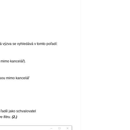
ílá výzva se vyhledává v tomto pořadí:
a mimo kancelář).
jsou mimo kancelář
a řadě jako schvalovatel
 filtru.
(2.)