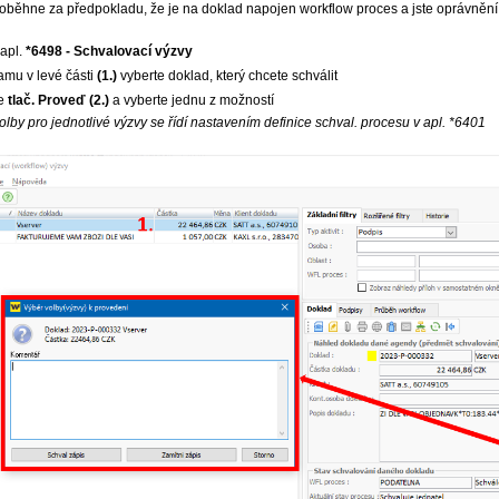
oběhne za předpokladu, že je na doklad napojen workflow proces a jste oprávnění k
apl.
*6498 - Schvalovací výzvy
mu v levé části
(1.)
vyberte doklad, který chcete schválit
te
tlač. Proveď (2.)
a vyberte jednu z možností
olby pro jednotlivé výzvy se řídí nastavením definice schval. procesu v apl. *6401