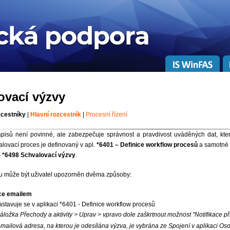
ovací výzvy
zcestníky
|
Hlavní rozcestník
|
Procesní řízení
pisů není povinné, ale zabezpečuje správnost a pravdivost uváděných dat, kte
lovací proces je definovaný v apl.
*6401 – Definice workflow procesů
a samotné 
-
*6498 Schvalovací výzvy
.
u může být uživatel upozorněn dvěma způsoby:
ace emailem
astavuje se v aplikaci *6401 - Definice workflow procesů
záložka Přechody a aktivity > Uprav > vpravo dole zaškrtnout možnost "Notifikace při
-mailová adresa, na kterou je odesílána výzva, je vybrána ze Spojení v aplikaci Os