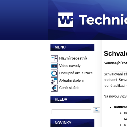
MENU
Schval
Hlavní rozcestník
Související ro
Video návody
Dostupné aktualizace
Schvalování zá
osobami. Schva
Aktuální školení
jedné aplikaci 
Ceník služeb
Na novou výzv
HLEDAT
notifik
n
(
NOVINKY
e