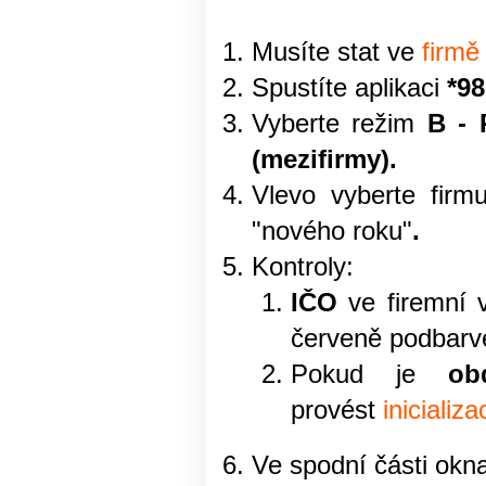
Musíte stat ve
firmě
Spustíte aplikaci
*9
Vyberte režim
B - 
(mezifirmy).
Vlevo vyberte firm
"nového roku"
.
Kontroly:
IČO
ve firemní 
červeně podbarve
Pokud je
ob
provést
inicializ
Ve spodní části okn