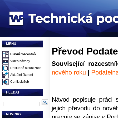
MENU
Převod Podate
Hlavní rozcestník
Video návody
Související rozcestní
Dostupné aktualizace
nového roku
|
Podatelna
Aktuální školení
Ceník služeb
HLEDAT
Návod popisuje práci 
jejich převodu do nov
NOVINKY
pracuje se zápisy v Pod