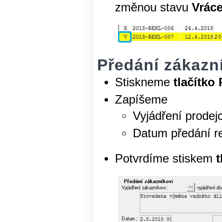
změnou stavu
Vrác
Předání zákazn
Stiskneme
tlačítko 
Zapíšeme
Vyjádření prodej
Datum předání r
Potvrdíme stiskem
t