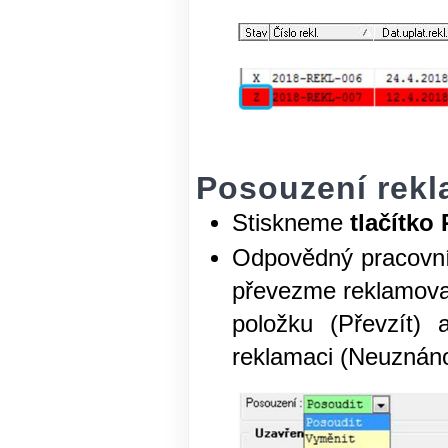
Posouzení rek
Stiskneme
tlačítko
Odpovědný pracovní
převezme reklamov
položku (Převzít)
reklamaci (Neuznáno