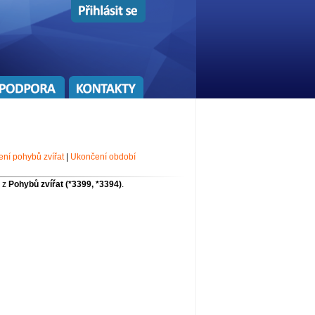
ení pohybů zvířat
|
Ukončení období
á z
Pohybů zvířat (*3399, *3394)
.