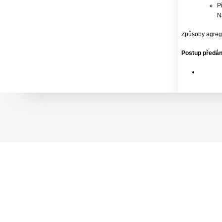
P
N
Způsoby agrega
Postup předán