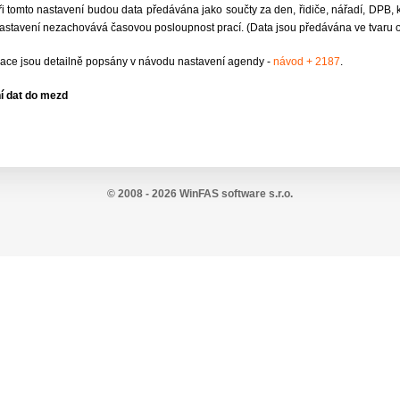
ři tomto nastavení budou data předávána jako součty za den, řidiče, nářadí, DPB, k
astavení nezachovává časovou posloupnost prací. (Data jsou předávána ve tvaru od
ce jsou detailně popsány v návodu nastavení agendy -
návod + 2187
.
í dat do mezd
© 2008 - 2026 WinFAS software s.r.o.