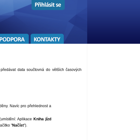
předávat data součtovná do větších časových
děny. Navíc pro přehlednost a
umístění: Aplikace
Kniha jízd
ačítko "
Načíst
").