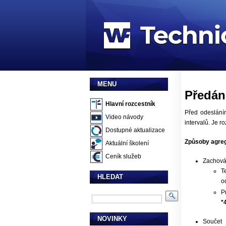
MENU
Předán
Hlavní rozcestník
Před odeslání
Video návody
intervalů. Je 
Dostupné aktualizace
Způsoby agre
Aktuální školení
Ceník služeb
Zachová
T
HLEDAT
o
P
*
NOVINKY
Součet