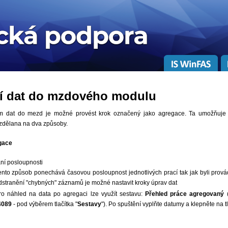
í dat do mzdového modulu
m dat do mezd je možné provést krok označený jako agregace. Ta umožňuje 
rozdělana na dva způsoby.
gace
ní posloupnosti
ento způsob ponechává časovou posloupnost jednotlivých prací tak jak byli prová
dstranění "chybných" záznamů je možné nastavit kroky úprav dat
ro náhled na data po agregaci lze využít sestavu:
Přehled práce agregovaný
(
4089
- pod výběrem tlačítka "
Sestavy
"). Po spuštění vyplňte datumy a klepněte na tl