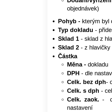
Dodání/vyřízení
objednávek)
Pohyb -
kterým byl 
Typ dokladu
- přide
Sklad 1
- sklad z hl
Sklad 2
- z hlavičky
Částka
Měna -
dokladu
DPH
- dle nasta
Celk. bez dph
- 
Celk. s dph
- ce
Celk. zaok.
- ce
nastavení