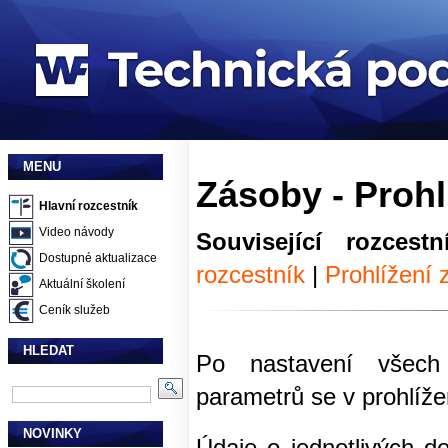
MENU
Zásoby - Prohl
Hlavní rozcestník
Video návody
Související rozcestn
Dostupné aktualizace
rozcestník
|
Prohlížení
Aktuální školení
Ceník služeb
HLEDAT
Po nastavení všech po
parametrů se v prohlíže
NOVINKY