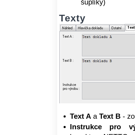
šuplíky)
Texty
Text A
a
Text B
- zo
Instrukce pro v