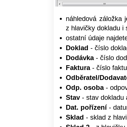
náhledová záložka j
z hlavičky dokladu 
ostatní údaje najdet
Doklad
- číslo dokl
Dodávka
- číslo dod
Faktura
- číslo fakt
Odběratel/Dodavat
Odp. osoba
- odpov
Stav
- stav dokladu 
Dat. pořízení
- datu
Sklad
- sklad z hlav