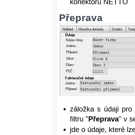
konektoru NETTO
Přeprava
záložka s údaji pro
filtru "
Přeprava
" v s
jde o údaje, které lz