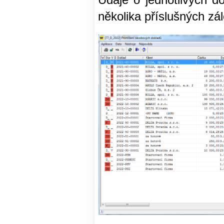
Údaje o jednotlivých do
několika příslušných zá