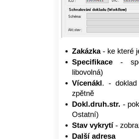
Zakázka
- ke které 
Specifikace
- spec
libovolná)
Vícenákl
. - doklad
zpětně
Dokl.druh.str.
- pok
Ostatní)
Stav vykrytí
- zobra
Další adresa