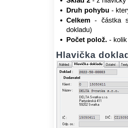
Sklad 2
- z hlavičky
Druh pohybu
- kte
Celkem
- částka s
dokladu)
Počet polož.
- koli
Hlavička dokla