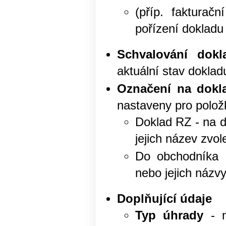
(příp. fakturač
pořízení dokladu
Schvalování dokl
aktuální stav dokla
Označení na dokl
nastaveny pro polo
Doklad RZ - na d
jejich název zvo
Do obchodníka -
nebo jejich názv
Doplňující údaje
Typ úhrady
- n