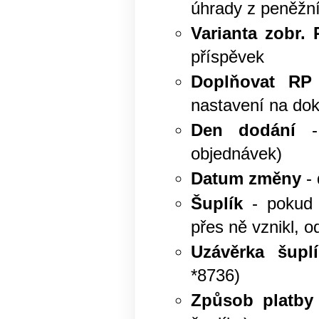
úhrady z peněžn
Varianta zobr.
příspěvek
Doplňovat RP
nastavení na dok
Den dodání
- 
objednávek)
Datum změny
- 
Šuplík
- pokud 
přes ně vznikl, o
Uzávěrka šupl
*8736)
Způsob platby