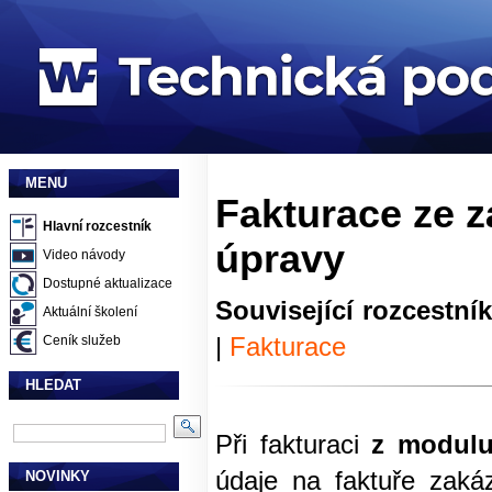
MENU
Fakturace ze 
Hlavní rozcestník
úpravy
Video návody
Dostupné aktualizace
Související rozcestní
Aktuální školení
|
Fakturace
Ceník služeb
HLEDAT
Při fakturaci
z modulu
údaje na faktuře zak
NOVINKY