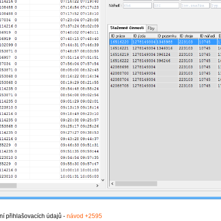
í přihlašovacích údajů -
návod +2595