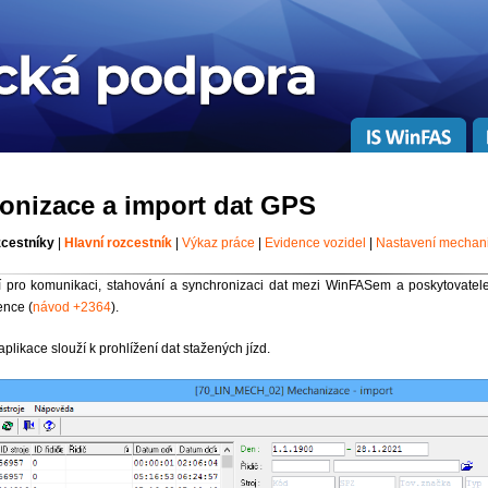
onizace a import dat GPS
zcestníky
|
Hlavní rozcestník
|
Výkaz práce
|
Evidence vozidel
|
Nastavení mechan
ží pro komunikaci, stahování a synchronizaci dat mezi WinFASem a poskytovate
ence (
návod +2364
).
plikace slouží k prohlížení dat stažených jízd.