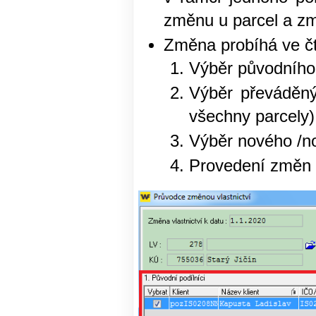
změnu u parcel a z
Změna probíhá ve čty
Výběr původního 
Výběr převáděný
všechny parcely)
Výběr nového /n
Provedení změn 