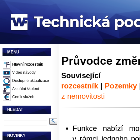
MENU
Průvodce změn
Hlavní rozcestník
Video návody
Souvisej
Dostupné aktualizace
rozcestník
|
Pozemky
Aktuální školení
z nemovitosti
Ceník služeb
HLEDAT
Funkce nabízí mož
NOVINKY
v rámci jednoho poří