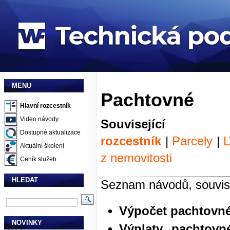
MENU
Pachtovné
Hlavní rozcestník
Video návody
Souvisej
Dostupné aktualizace
rozcestník
|
Parcely
|
Aktuální školení
z nemovitosti
Ceník služeb
HLEDAT
Seznam návodů, souvise
Výpočet pachtovn
NOVINKY
Výplaty pachtov